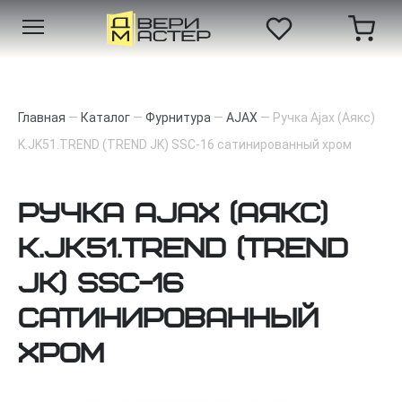
Главная
—
Каталог
—
Фурнитура
—
AJAX
—
Ручка Ajax (Аякс)
K.JK51.TREND (TREND JK) SSC-16 сатинированный хром
Ручка Ajax (Аякс)
K.JK51.TREND (TREND
JK) SSC-16
сатинированный
хром